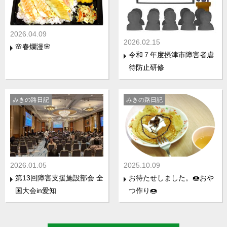
2026.04.09
2026.02.15
🌸春爛漫🌸
令和７年度摂津市障害者虐
待防止研修
みきの路日記
みきの路日記
2026.01.05
2025.10.09
第13回障害支援施設部会 全
お待たせしました。🍩おや
国大会in愛知
つ作り🍩