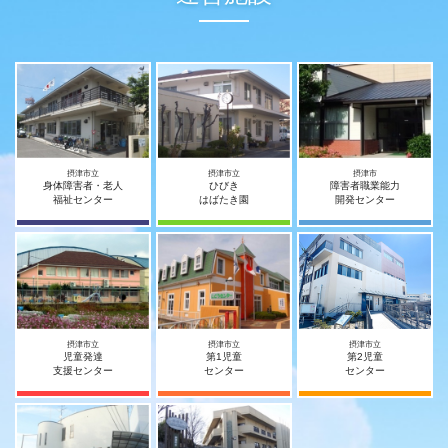
摂津市立
摂津市立
摂津市
身体障害者・老人
ひびき
障害者職業能力
福祉センター
はばたき園
開発センター
摂津市立
摂津市立
摂津市立
児童発達
第1児童
第2児童
支援センター
センター
センター